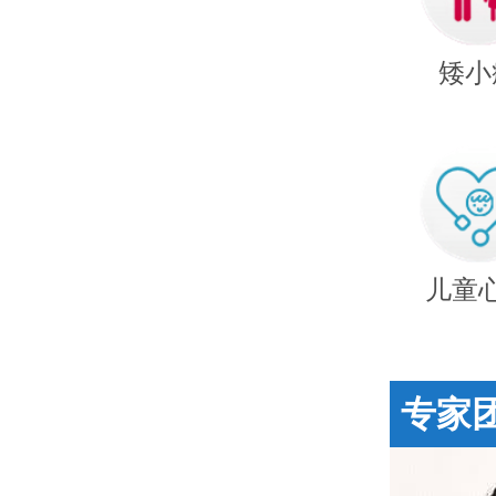
矮小
儿童
专家