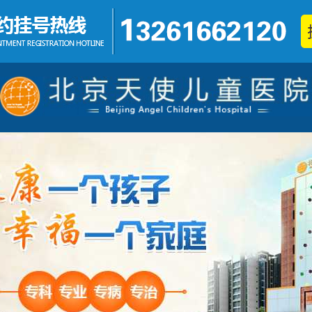
发育迟缓
铅中毒
不集中