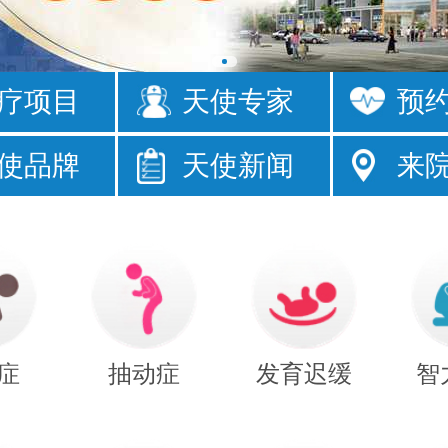
疗项目
天使专家
预
眼
发育落后
使品牌
天使新闻
来
床
注意力短暂
症
抽动症
发育迟缓
智