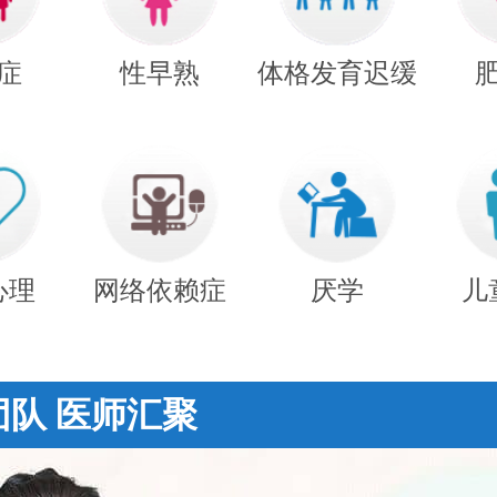
症
性早熟
体格发育迟缓
心理
网络依赖症
厌学
儿
团队 医师汇聚