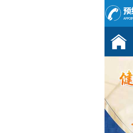
儿童发育行为科门诊
按病种
多动症
抽动症
语言障碍
遗尿症
学习困难
注意力