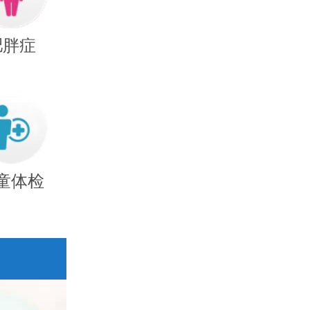
肥胖症
童体检