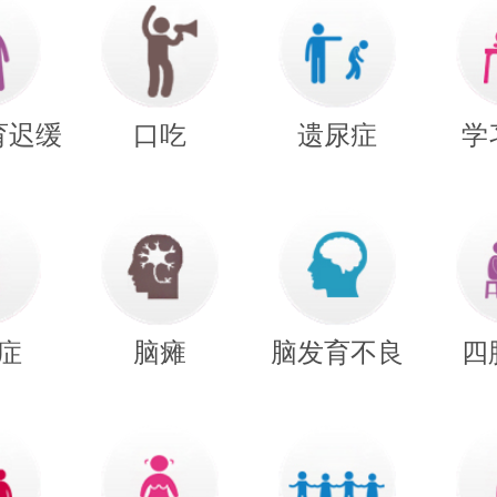
育迟缓
口吃
遗尿症
学
症
脑瘫
脑发育不良
四