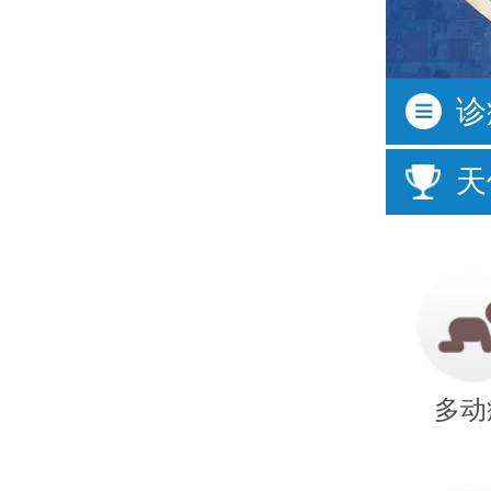
按症状
诊
活动过多
频繁眨
天
口齿不清
经常尿
说话晚
成绩差
多动