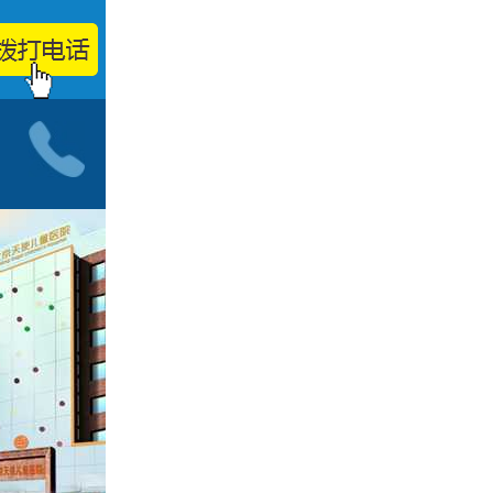
小儿神经科门诊
按病种
智力低下
脑发育迟缓
自闭症