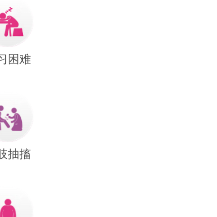
习困难
肢抽搐