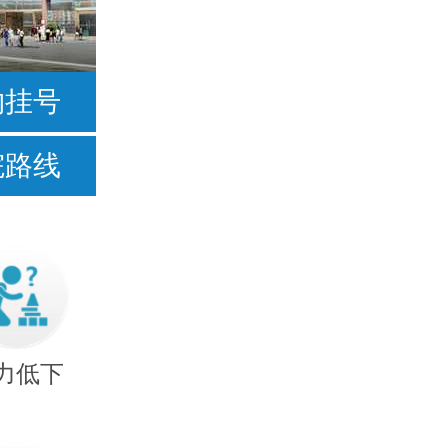
按症状
约挂号
不爱说话
院路线
常流口水
足外翻
手足徐动型
力低下