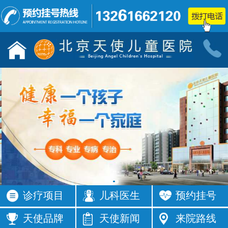
儿童发育行为科门诊
小儿神经
按病种
按病种
多动症
抽动症
发育迟缓
智力低下
语言障碍
遗尿症
矮小症
自闭症
注意力不集
智力发育
中
缓
癫痫
按症状
诊疗项目
儿科医生
预约挂号
活动过多
频繁眨眼
发育落后
按症状
天使品牌
天使新闻
来院路线