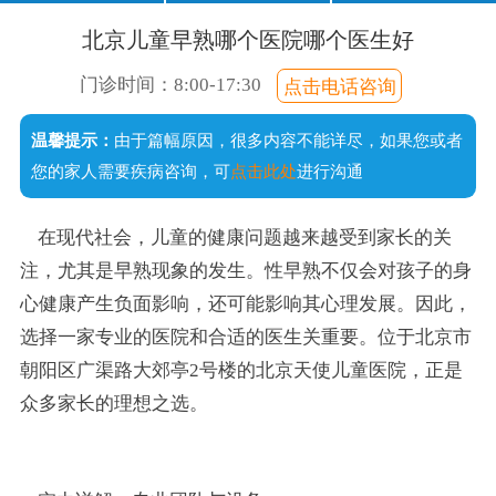
口齿不清
经常尿床
注意力短暂
不爱说话
北京儿童早熟哪个医院哪个医生好
说话晚
成绩差
常流口水
门诊时间：8:00-17:30
点击电话咨询
足外翻
温馨提示：
由于篇幅原因，很多内容不能详尽，如果您或者
手足徐动
您的家人需要疾病咨询，可
点击此处
进行沟通
在现代社会，儿童的健康问题越来越受到家长的关
注，尤其是早熟现象的发生。性早熟不仅会对孩子的身
心健康产生负面影响，还可能影响其心理发展。因此，
选择一家专业的医院和合适的医生关重要。位于北京市
朝阳区广渠路大郊亭2号楼的北京天使儿童医院，正是
众多家长的理想之选。