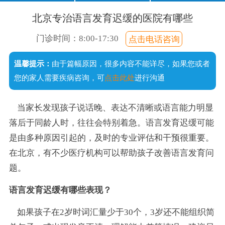
口齿不清
经常尿床
注意力短暂
不爱说话
北京专治语言发育迟缓的医院有哪些
说话晚
成绩差
常流口水
门诊时间：8:00-17:30
点击电话咨询
足外翻
温馨提示：
由于篇幅原因，很多内容不能详尽，如果您或者
手足徐动
您的家人需要疾病咨询，可
点击此处
进行沟通
当家长发现孩子说话晚、表达不清晰或语言能力明显
落后于同龄人时，往往会特别着急。语言发育迟缓可能
是由多种原因引起的，及时的专业评估和干预很重要。
在北京，有不少医疗机构可以帮助孩子改善语言发育问
题。
语言发育迟缓有哪些表现？
如果孩子在2岁时词汇量少于30个，3岁还不能组织简