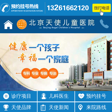
儿童发育行为科门诊
小儿神经
按病种
按病种
多动症
抽动症
发育迟缓
智力低下
语言障碍
遗尿症
矮小症
自闭症
注意力不集
智力发育
中
缓
癫痫
按症状
诊疗项目
儿科医生
预约挂号
活动过多
频繁眨眼
发育落后
按症状
天使品牌
天使新闻
来院路线