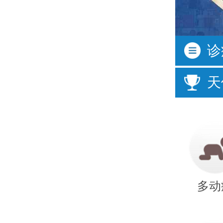
按症状
诊
活动过多
频繁眨
天
口齿不清
经常尿
说话晚
成绩差
多动