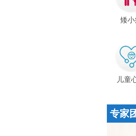
矮小
儿童
专家