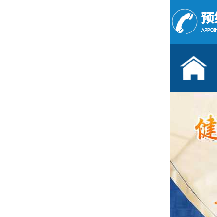
儿童发育行为科门诊
按病种
多动症
抽动症
语言障碍
遗尿症
学习困难
注意力