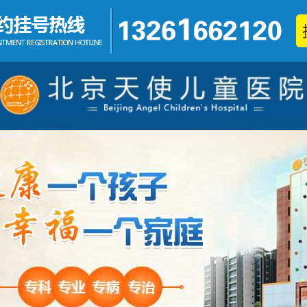
发育迟缓
铅中毒
不集中