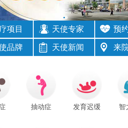
疗项目
天使专家
预
眼
发育落后
使品牌
天使新闻
来
床
注意力短暂
症
抽动症
发育迟缓
智