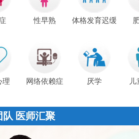
症
性早熟
体格发育迟缓
心理
网络依赖症
厌学
儿
团队 医师汇聚