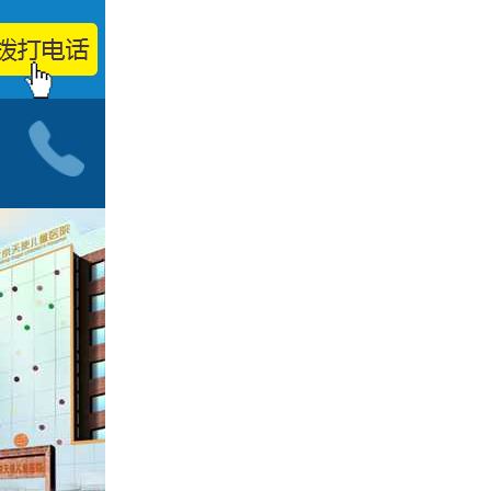
小儿神经科门诊
按病种
智力低下
脑发育迟缓
自闭症