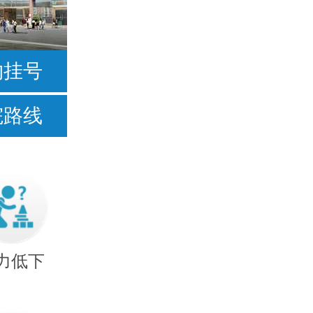
按症状
约挂号
不爱说话
院路线
常流口水
足外翻
手足徐动型
力低下