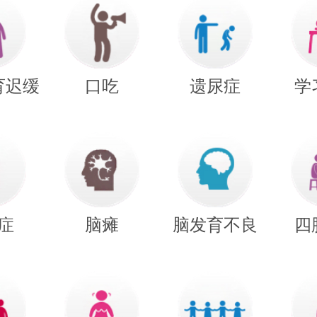
育迟缓
口吃
遗尿症
学
症
脑瘫
脑发育不良
四