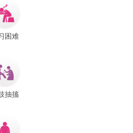
习困难
肢抽搐