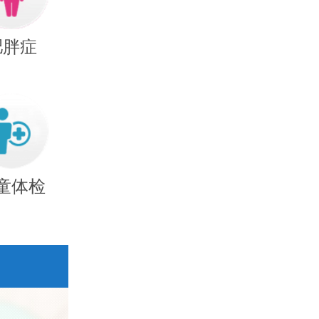
肥胖症
童体检