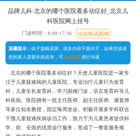
口齿不清
经常尿床
注意力短暂
不爱说话
品牌儿科:北京的哪个医院看多动症好_北京儿
说话晚
成绩差
常流口水
科医院网上挂号
足外翻
门诊时间：8:00-17:30
点击电话咨询
手足徐动
温馨提示：
由于篇幅原因，很多内容不能详尽，如果您或者
您的家人需要疾病咨询，可
点击此处
进行沟通
北京的哪个医院看多动症好？天使儿童医院是一家专
注于儿童疑难病的儿童医院，专业治疗儿童行为发育
科，儿童生长发育科，学习困难门诊，语言发育科等儿
科疾病。医院拥有一批主任医师、副主任医师、康复师
等多位知名教授，固定每周坐诊。积极开展多学科联合
干预儿童疑难疾病诊治工作，致力于为儿童患者提供科
学、前、全面的优质诊疗服务，形成了一整套服务规