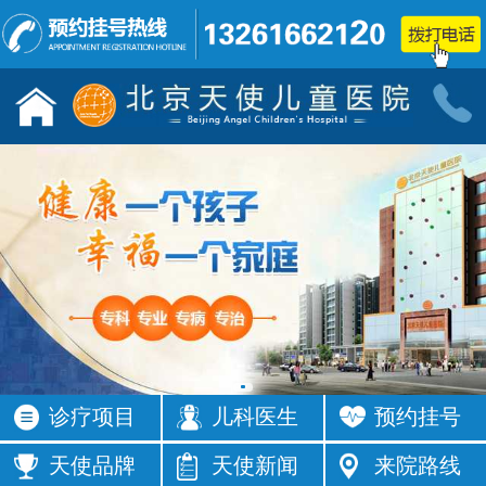
儿童发育行为科门诊
小儿神经
按病种
按病种
多动症
抽动症
发育迟缓
智力低下
语言障碍
遗尿症
矮小症
自闭症
注意力不集
智力发育
中
缓
癫痫
按症状
诊疗项目
儿科医生
预约挂号
活动过多
频繁眨眼
发育落后
按症状
天使品牌
天使新闻
来院路线