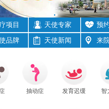
疗项目
天使专家
预
眼
发育落后
使品牌
天使新闻
来
床
注意力短暂
症
抽动症
发育迟缓
智