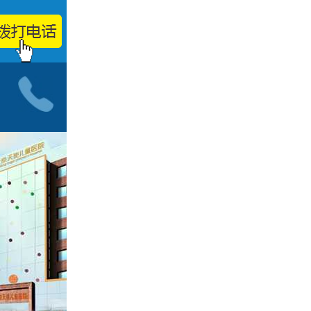
小儿神经科门诊
按病种
智力低下
脑发育迟缓
自闭症