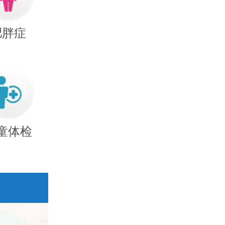
肥胖症
童体检