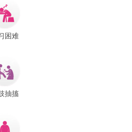
习困难
肢抽搐