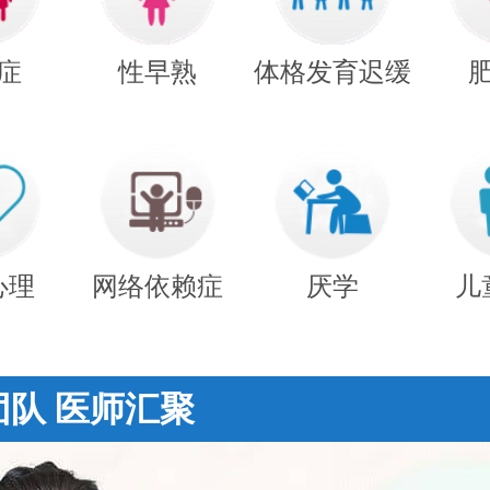
症
性早熟
体格发育迟缓
心理
网络依赖症
厌学
儿
团队 医师汇聚