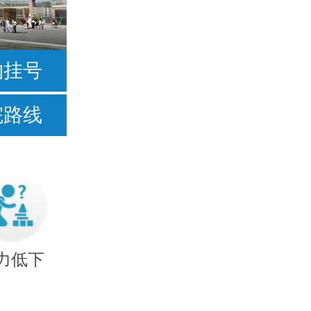
按症状
约挂号
不爱说话
院路线
常流口水
足外翻
手足徐动型
力低下