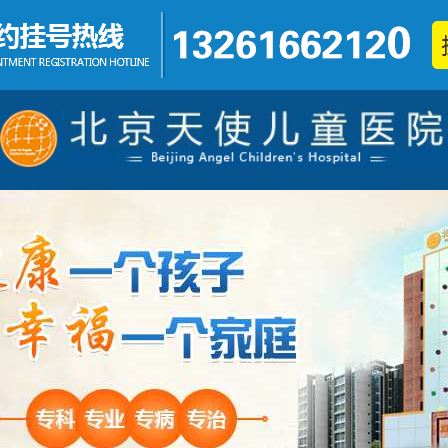
发育迟缓
铅中毒
不集中