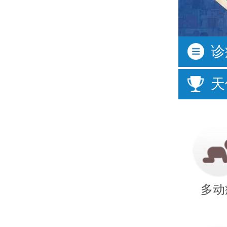
按症状
诊
活动过多
频繁眨
天
口齿不清
经常尿
说话晚
成绩差
多动