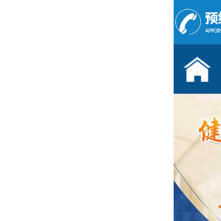
儿童发育行为科门诊
按病种
多动症
抽动症
语言障碍
遗尿症
学习困难
注意力