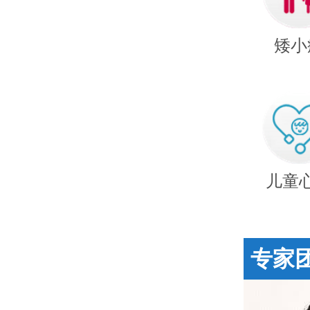
矮小
儿童
专家