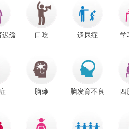
育迟缓
口吃
遗尿症
学
症
脑瘫
脑发育不良
四