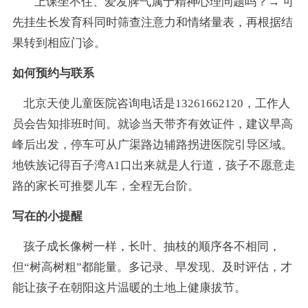
上课坐不住、爱发脾气属于精神心理问题吗？→ 可
先挂生长发育科同时筛查注意力和情绪量表，再根据结
果转到相应门诊。
如何预约与联系
北京天使儿童医院咨询电话是13261662120，工作人
员会告知排班时间。就诊当天带齐有效证件，建议早高
峰后出发，停车可从广渠路边辅路拐进医院引导区域。
地铁族记得百子湾A1口出来就是人行道，孩子不愿意走
路的家长可推婴儿车，全程无台阶。
写在的小提醒
孩子成长像树一样，长叶、抽枝的顺序各不相同，
但“树高树粗”都能量。多记录、早发现、及时评估，才
能让孩子在朝阳这片温暖的土地上健康拔节。