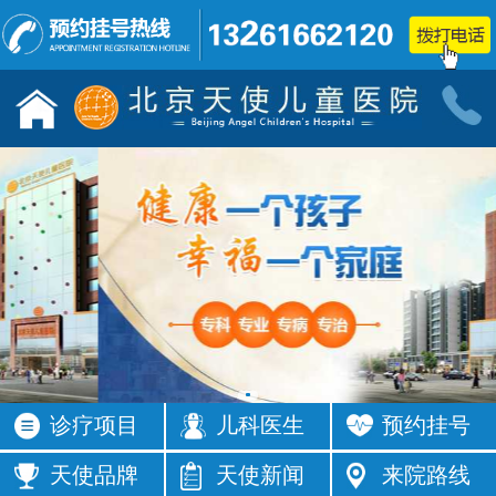
儿童发育行为科门诊
小儿神经
按病种
按病种
多动症
抽动症
发育迟缓
智力低下
语言障碍
遗尿症
矮小症
自闭症
注意力不集
智力发育
中
缓
癫痫
按症状
诊疗项目
儿科医生
预约挂号
活动过多
频繁眨眼
发育落后
按症状
天使品牌
天使新闻
来院路线