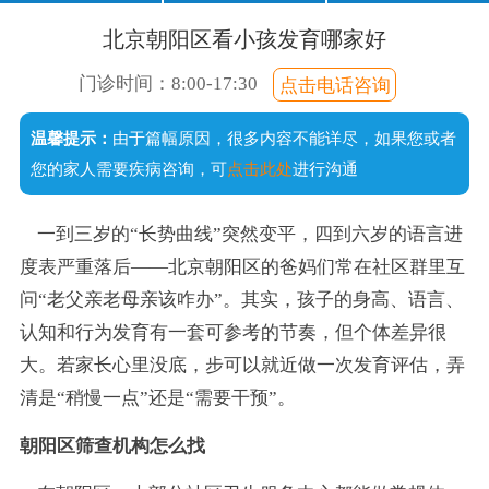
口齿不清
经常尿床
注意力短暂
不爱说话
北京朝阳区看小孩发育哪家好
说话晚
成绩差
常流口水
门诊时间：8:00-17:30
点击电话咨询
足外翻
温馨提示：
由于篇幅原因，很多内容不能详尽，如果您或者
手足徐动
您的家人需要疾病咨询，可
点击此处
进行沟通
一到三岁的“长势曲线”突然变平，四到六岁的语言进
度表严重落后——北京朝阳区的爸妈们常在社区群里互
问“老父亲老母亲该咋办”。其实，孩子的身高、语言、
认知和行为发育有一套可参考的节奏，但个体差异很
大。若家长心里没底，步可以就近做一次发育评估，弄
清是“稍慢一点”还是“需要干预”。
朝阳区筛查机构怎么找