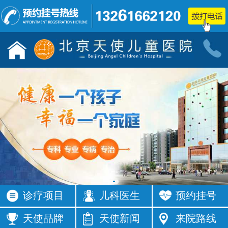
儿童发育行为科门诊
小儿神经
按病种
按病种
多动症
抽动症
发育迟缓
智力低下
语言障碍
遗尿症
矮小症
自闭症
注意力不集
智力发育
中
缓
癫痫
按症状
诊疗项目
儿科医生
预约挂号
活动过多
频繁眨眼
发育落后
按症状
天使品牌
天使新闻
来院路线