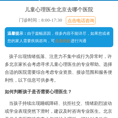
口齿不清
经常尿床
注意力短暂
不爱说话
儿童心理医生北京去哪个医院
说话晚
成绩差
常流口水
门诊时间：8:00-17:30
点击电话咨询
足外翻
温馨提示：
由于篇幅原因，很多内容不能详尽，如果您或者
手足徐动
您的家人需要疾病咨询，可
点击此处
进行沟通
孩子出现情绪低落、注意力不集中或行为异常时，许
多北京家长会考虑寻求儿童心理医生的专业帮助。选择
合适的医院需要综合考虑专业资质、接诊范围和服务便
利性，以下信息可供参考。
如何判断孩子是否需要心理医生？
当孩子持续出现睡眠障碍、抗拒社交、情绪剧烈波动
或学业表现突然下滑时，建议及时咨询专业医生。北京