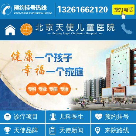
儿童发育行为科门诊
小儿神经
按病种
按病种
多动症
抽动症
发育迟缓
智力低下
语言障碍
遗尿症
矮小症
自闭症
注意力不集
智力发育
中
缓
癫痫
按症状
诊疗项目
儿科医生
预约挂号
活动过多
频繁眨眼
发育落后
按症状
天使品牌
天使新闻
来院路线