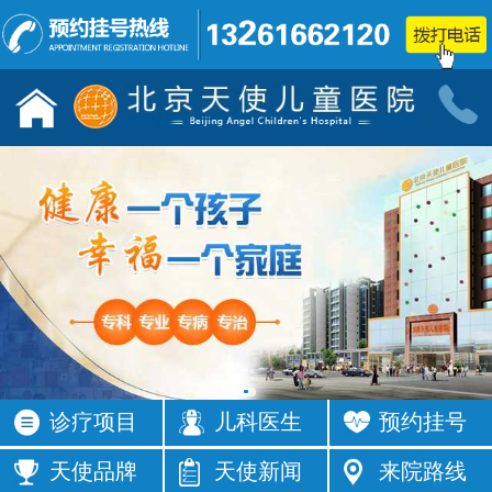
儿童发育行为科门诊
小儿神经
按病种
按病种
多动症
抽动症
发育迟缓
智力低下
语言障碍
遗尿症
矮小症
自闭症
注意力不集
智力发育
中
缓
癫痫
按症状
诊疗项目
儿科医生
预约挂号
活动过多
频繁眨眼
发育落后
按症状
天使品牌
天使新闻
来院路线