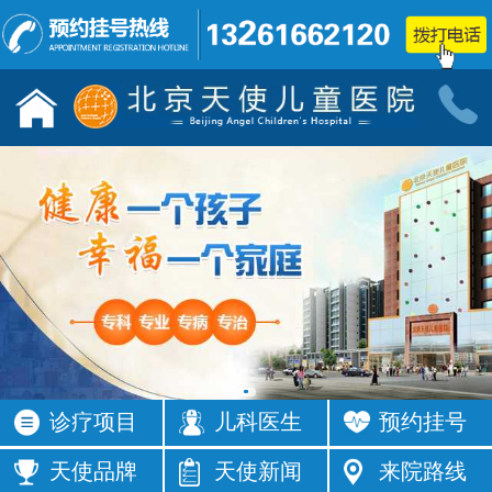
儿童发育行为科门诊
小儿神经
按病种
按病种
多动症
抽动症
发育迟缓
智力低下
语言障碍
遗尿症
矮小症
自闭症
注意力不集
智力发育
中
缓
癫痫
按症状
诊疗项目
儿科医生
预约挂号
活动过多
频繁眨眼
发育落后
按症状
天使品牌
天使新闻
来院路线