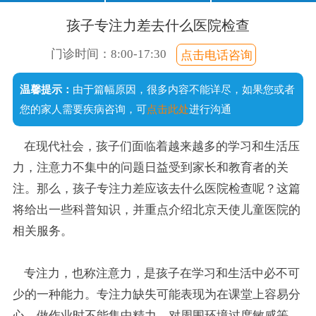
口齿不清
经常尿床
注意力短暂
不爱说话
孩子专注力差去什么医院检查
说话晚
成绩差
常流口水
门诊时间：8:00-17:30
点击电话咨询
足外翻
温馨提示：
由于篇幅原因，很多内容不能详尽，如果您或者
手足徐动
您的家人需要疾病咨询，可
点击此处
进行沟通
在现代社会，孩子们面临着越来越多的学习和生活压
力，注意力不集中的问题日益受到家长和教育者的关
注。那么，孩子专注力差应该去什么医院检查呢？这篇
将给出一些科普知识，并重点介绍北京天使儿童医院的
相关服务。
专注力，也称注意力，是孩子在学习和生活中必不可
少的一种能力。专注力缺失可能表现为在课堂上容易分
心、做作业时不能集中精力、对周围环境过度敏感等。